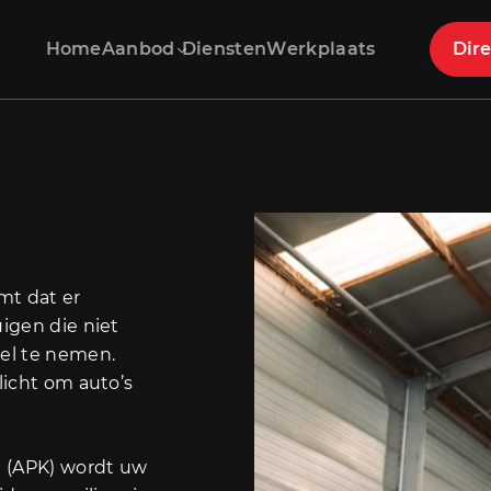
Home
Aanbod
Diensten
Werkplaats
Dire
t dat er
uigen die niet
eel te nemen.
licht om auto’s
g (APK) wordt uw