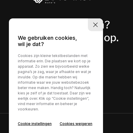
Heeft u vragen?
Neem contact op.
We gebruiken cookies,
wil je dat?
Cookies zijn kleine tekstbestanden met
Contact
informatie erin. Die plaatsen we kort op je
apparaat. Zo zien we bijvoorbeeld welke
pagina’s je zag, waar je afhaakte en wat je
invulde. Op die manier hebben wij
informatie waar we jouw websitebezoek
beter mee maken. Handig toch? Natuurlijk
kies je zelf of je dat toestaat. Daar zijn we
eerlijk over. Klik op “Cookie instellingen”,
vind meer informatie en beheer je
voorkeuren.
Cookie instellingen
Cookies weigeren
Privacy policy