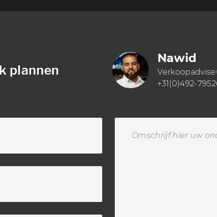
Nawid
k plannen
Verkoopadvise
+31(0)492-7952