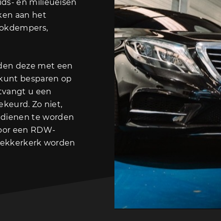
ds- en milieueisen
nken aan het
hokdempers,
den deze met een
 kunt besparen op
tvangt u een
ekeurd. Zo niet,
dienen te worden
door een RDW-
 Lekkerkerk worden