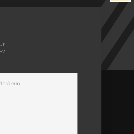
ur
67