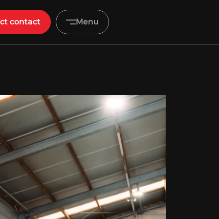
ct contact
Menu
Home
Aanbod
Diensten
Werkplaats
Vacatures
Over ons
Verkocht