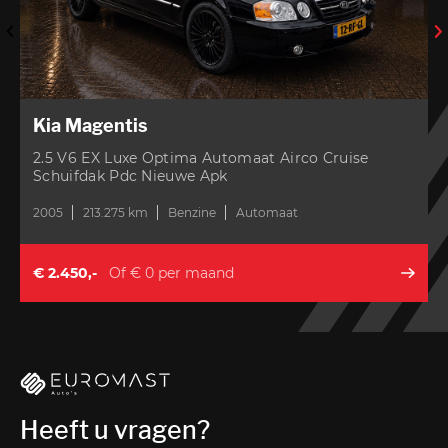
Kia Magentis
2.5 V6 EX Luxe Optima Automaat Airco Cruise
Schuifdak Pdc Nieuwe Apk
2005
213.275 km
Benzine
Automaat
2
€ 2.450,-
Of € 0 per maand
Heeft u vragen?