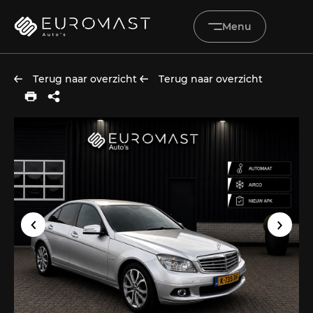
Menu
Terug naar overzicht
Terug naar overzicht
Home
Aanbod
Diensten
Werkplaats
Vacatures
Over ons
Verkocht