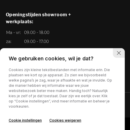
Openingstijden showroom +
werkplaats:
Ma - vr:
09.00 - 18.00
za:
09.00 - 17.00
Zo:
Gesloten
We gebruiken cookies, wil je dat?
Cookies zijn kleine tekstbestanden met informatie erin. Die
plaatsen we kort op je apparaat. Zo zien we bijvoorbeeld
welke pagina’s je zag, waar je afhaakte en wat je invulde. Op
die manier hebben wij informatie waar we jouw
websitebezoek beter mee maken. Handig toch? Natuurlijk
kies je zelf of je dat toestaat. Daar zijn we eerlijk over. Klik
op “Cookie instellingen”, vind meer informatie en beheer je
Privacy policy
voorkeuren.
Cookie instellingen
Cookies weigeren