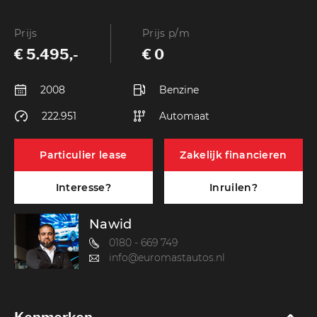
Prijs
Prijs p/m
€ 5.495,-
€ 0
2008
Benzine
222.951
Automaat
Particulier lease
Zakelijk financieren
Interesse?
Inruilen?
Nawid
0180 - 669 749
info@euromastautos.nl