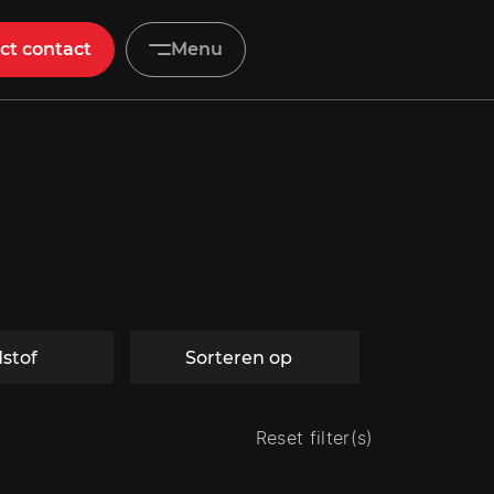
ct contact
Menu
Home
Aanbod
Diensten
Werkplaats
stof
Sorteren op
Vacatures
Over ons
Reset filter(s)
Verkocht