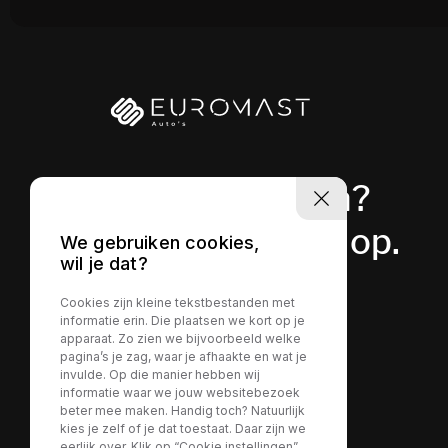
Heeft u vragen?
Neem contact op.
We gebruiken cookies,
wil je dat?
Cookies zijn kleine tekstbestanden met
Contact
informatie erin. Die plaatsen we kort op je
apparaat. Zo zien we bijvoorbeeld welke
pagina’s je zag, waar je afhaakte en wat je
invulde. Op die manier hebben wij
informatie waar we jouw websitebezoek
beter mee maken. Handig toch? Natuurlijk
kies je zelf of je dat toestaat. Daar zijn we
eerlijk over. Klik op “Cookie instellingen”,