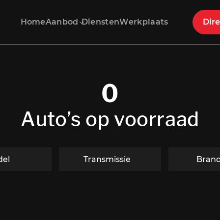
Home
Aanbod
Diensten
Werkplaats
Dire
0
Auto’s op voorraad
el
Transmissie
Brand