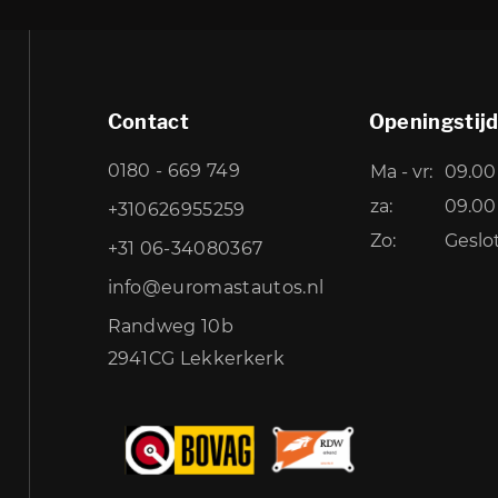
Contact
Openingstij
0180 - 669 749
Ma - vr:
09.00 
za:
09.00 
+310626955259
Zo:
Geslo
+31 06-34080367
info@euromastautos.nl
Randweg 10b
2941CG Lekkerkerk