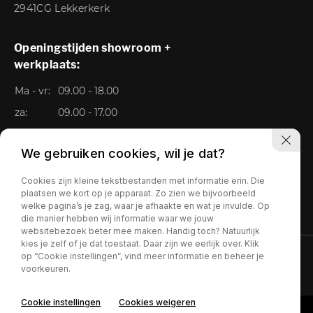
2941CG Lekkerkerk
Openingstijden showroom +
werkplaats:
Ma - vr:
09.00 - 18.00
za:
09.00 - 17.00
Zo:
Gesloten
We gebruiken cookies, wil je dat?
Cookies zijn kleine tekstbestanden met informatie erin. Die
plaatsen we kort op je apparaat. Zo zien we bijvoorbeeld
welke pagina’s je zag, waar je afhaakte en wat je invulde. Op
die manier hebben wij informatie waar we jouw
websitebezoek beter mee maken. Handig toch? Natuurlijk
kies je zelf of je dat toestaat. Daar zijn we eerlijk over. Klik
op “Cookie instellingen”, vind meer informatie en beheer je
Privacy policy
voorkeuren.
Cookie instellingen
Cookies weigeren