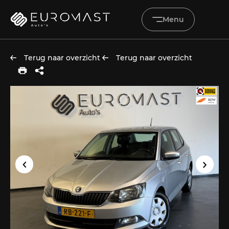
Menu
Terug naar overzicht
Terug naar overzicht
Home
Aanbod
Diensten
Werkplaats
Vacatures
Over ons
Verkocht