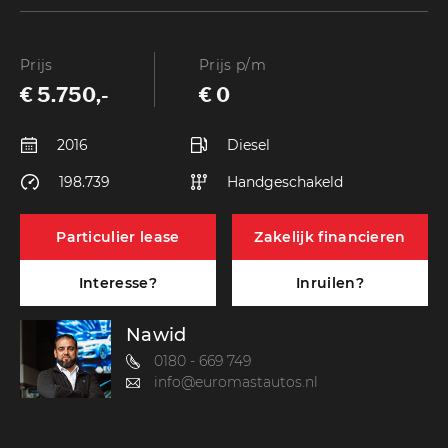
Prijs
Prijs p/m
€ 5.750,-
€ 0
2016
Diesel
198.739
Handgeschakeld
Particulier lease
Zakelijk financieren
Interesse?
Inruilen?
Nawid
0180 - 669 749
info@euromastautos.nl