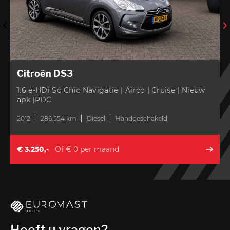
Citroën DS3
1.6 e-HDi So Chic Navigatie | Airco | Cruise | Nieuw
apk |PDC
2012
286.554 km
Diesel
Handgeschakeld
2
€ 3.250,-
Of € 0 per maand
Heeft u vragen?