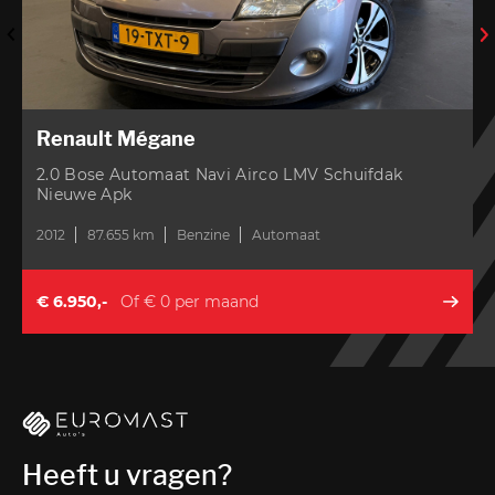
Renault Mégane
2.0 Bose Automaat Navi Airco LMV Schuifdak
Nieuwe Apk
2012
87.655 km
Benzine
Automaat
2
€ 6.950,-
Of € 0 per maand
Heeft u vragen?