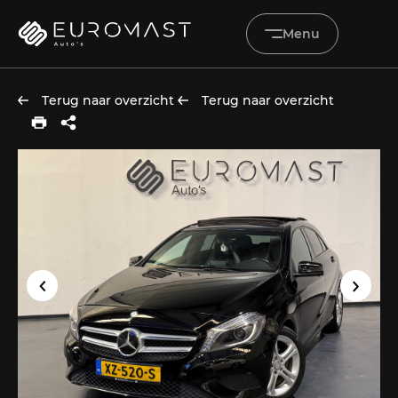
Menu
Terug naar overzicht
Terug naar overzicht
Home
Aanbod
Diensten
Werkplaats
Vacatures
Over ons
Verkocht