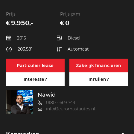
Prijs
Prijs p/m
€ 9.950,-
€ 0
2015
Diesel
203.581
Automaat
Particulier lease
Zakelijk financieren
Interesse?
Inruilen?
Nawid
0180 - 669 749
info@euromastautos.nl