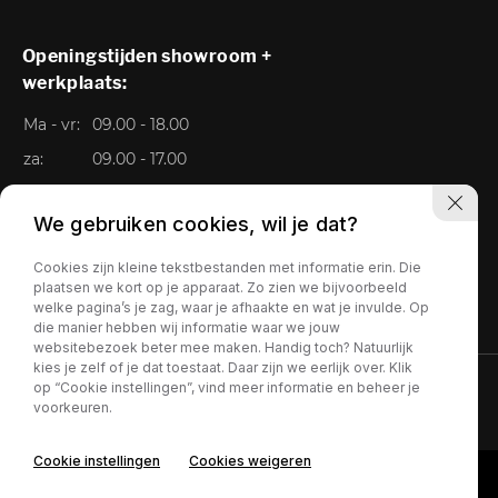
Openingstijden showroom +
werkplaats:
Ma - vr:
09.00 - 18.00
za:
09.00 - 17.00
Zo:
Gesloten
We gebruiken cookies, wil je dat?
Cookies zijn kleine tekstbestanden met informatie erin. Die
plaatsen we kort op je apparaat. Zo zien we bijvoorbeeld
welke pagina’s je zag, waar je afhaakte en wat je invulde. Op
die manier hebben wij informatie waar we jouw
websitebezoek beter mee maken. Handig toch? Natuurlijk
kies je zelf of je dat toestaat. Daar zijn we eerlijk over. Klik
op “Cookie instellingen”, vind meer informatie en beheer je
Privacy policy
voorkeuren.
Cookie instellingen
Cookies weigeren