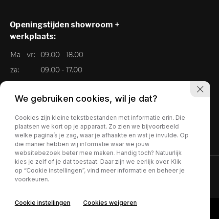
Openingstijden showroom +
werkplaats:
Ma - vr:
09.00 - 18.00
za:
09.00 - 17.00
Zo:
Gesloten
We gebruiken cookies, wil je dat?
Cookies zijn kleine tekstbestanden met informatie erin. Die
plaatsen we kort op je apparaat. Zo zien we bijvoorbeeld
welke pagina’s je zag, waar je afhaakte en wat je invulde. Op
die manier hebben wij informatie waar we jouw
websitebezoek beter mee maken. Handig toch? Natuurlijk
kies je zelf of je dat toestaat. Daar zijn we eerlijk over. Klik
op “Cookie instellingen”, vind meer informatie en beheer je
Privacy policy
voorkeuren.
Cookie instellingen
Cookies weigeren