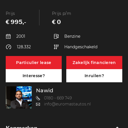
Prijs
Prijs p/m
€ 995,-
€ 0
2001
Benzine
128.332
Handgeschakeld
Particulier lease
Zakelijk financieren
Interesse?
Inruilen?
Nawid
0180 - 669 749
info@euromastautos.nl