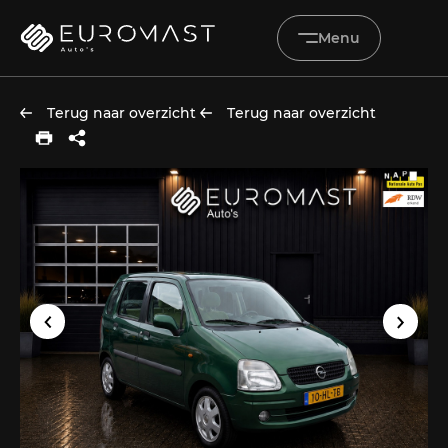
Menu
Terug naar overzicht
Terug naar overzicht
Home
Aanbod
Diensten
Werkplaats
Vacatures
Over ons
Verkocht